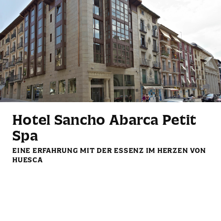
TV
Kühlschrank
Klimaanlage oder
Badewanne / Dusche
Heizung je nach Saison
Hotel Sancho Abarca Petit
Spa
Eigenes Badezimmer
Minibar
EINE ERFAHRUNG MIT DER ESSENZ IM HERZEN VON
HUESCA
Reinigungsservice
Bettwäsche