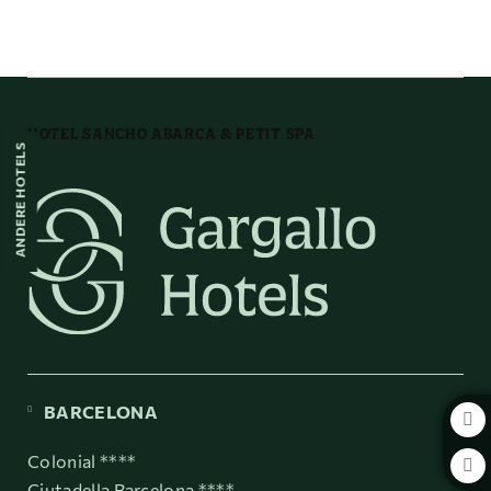
Frühstücksbuffet auf das Hotel Sancho Abarca & Petit SPA in Huesca. Off
HOTEL SANCHO ABARCA & PETIT SPA
ANDERE HOTELS
BARCELONA
Colonial ****
Ciutadella Barcelona ****