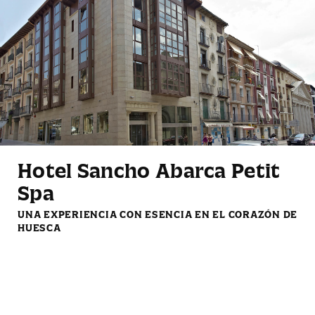
Televisión
Nevera
Aire acondicionado o
Bañera / Ducha
calefacción según
temporada
Hotel Sancho Abarca Petit
Spa
Baño privado
Minibar
UNA EXPERIENCIA CON ESENCIA EN EL CORAZÓN DE
HUESCA
Servicio de limpieza
Ropa de cama