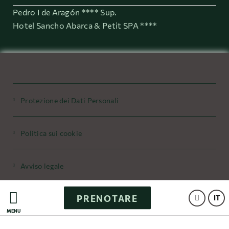
Pedro I de Aragón **** Sup.
Hotel Sancho Abarca & Petit SPA ****
Protezione dei Dati Personali
Politica sui cookie
Avviso legale
PRENOTARE
Powered by Keytel
IT
MENÙ