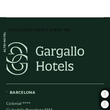
Organizza il tuo evento con noi dell´ Hotel Sancho Abarca & Petit SPA a H
HOTEL SANCHO ABARCA & PETIT SPA
ALTRI HOTEL
BARCELONA
Colonial ****
Ciutadella Barcelona ****